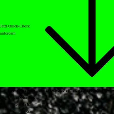
Jetzt Quick-Check
anfordern
Sehen Sie selbst, was es bedeutet, eingeschränkt zu sehen.
Farbblindheit
Sehunschärfe
Grauer Star